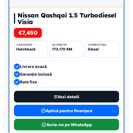
Nissan Qashqai 1.5 Turbodiesel
Visia
€7,450
CAROSERIE
KILOMETRI
COMBUSTIBIL
Hatchback
173,170 KM
Diesel
Livrare acasă
Garanție inclusă
Rate fixe
Vezi detalii
Aplică pentru finanțare
Scrie-ne pe WhatsApp