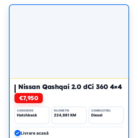
Nissan Qashqai 2.0 dCi 360 4×4
€7,950
CAROSERIE
KILOMETRI
COMBUSTIBIL
Hatchback
224,881 KM
Diesel
Livrare acasă