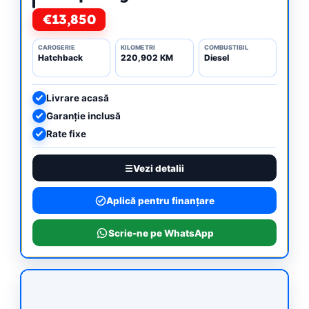
€13,850
CAROSERIE
KILOMETRI
COMBUSTIBIL
Hatchback
220,902 KM
Diesel
Livrare acasă
Garanție inclusă
Rate fixe
Vezi detalii
Aplică pentru finanțare
Scrie-ne pe WhatsApp