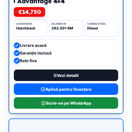
Advantage 4×4
€14,750
CAROSERIE
KILOMETRI
COMBUSTIBIL
Hatchback
263,501 KM
Diesel
Livrare acasă
Garanție inclusă
Rate fixe
Vezi detalii
Aplică pentru finanțare
Scrie-ne pe WhatsApp