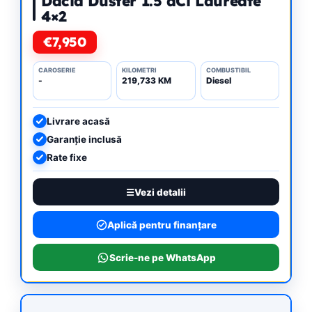
Dacia Duster 1.5 dCi Laureate
4×2
€7,950
CAROSERIE
KILOMETRI
COMBUSTIBIL
-
219,733 KM
Diesel
Livrare acasă
Garanție inclusă
Rate fixe
Vezi detalii
Aplică pentru finanțare
Scrie-ne pe WhatsApp