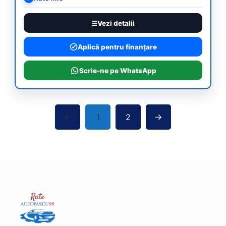
Vezi detalii
Aplică pentru finanțare
Scrie-ne pe WhatsApp
1
2