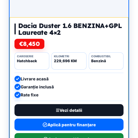
Dacia Duster 1.6 BENZINA+GPL
Laureate 4×2
€8,450
CAROSERIE
KILOMETRI
COMBUSTIBIL
Hatchback
229,696 KM
Benzină
Livrare acasă
Garanție inclusă
Rate fixe
Vezi detalii
Aplică pentru finanțare