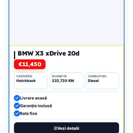
BMW X3 xDrive 20d
€11,450
CAROSERIE
KILOMETRI
COMBUSTIBIL
Hatchback
232,720 KM
Diesel
Livrare acasă
Garanție inclusă
Rate fixe
Vezi detalii