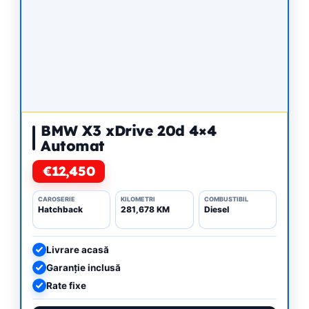
BMW X3 xDrive 20d 4×4
Automat
€12,450
CAROSERIE
KILOMETRI
COMBUSTIBIL
Hatchback
281,678 KM
Diesel
Livrare acasă
Garanție inclusă
Rate fixe