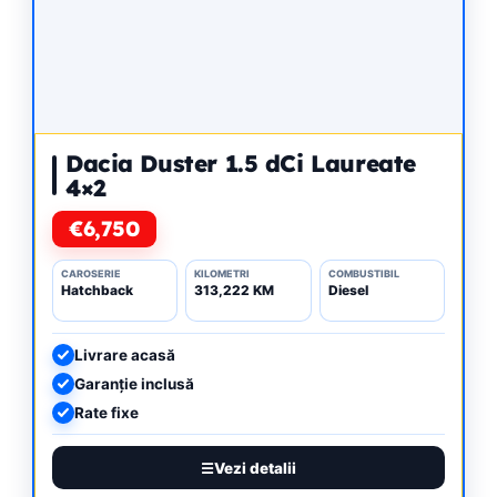
Dacia Duster 1.5 dCi Laureate
4×2
€6,750
CAROSERIE
KILOMETRI
COMBUSTIBIL
Hatchback
313,222 KM
Diesel
Livrare acasă
Garanție inclusă
Rate fixe
Vezi detalii