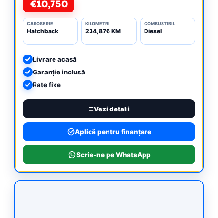
€10,750
CAROSERIE
KILOMETRI
COMBUSTIBIL
Hatchback
234,876 KM
Diesel
Livrare acasă
Garanție inclusă
Rate fixe
Vezi detalii
Aplică pentru finanțare
Scrie-ne pe WhatsApp