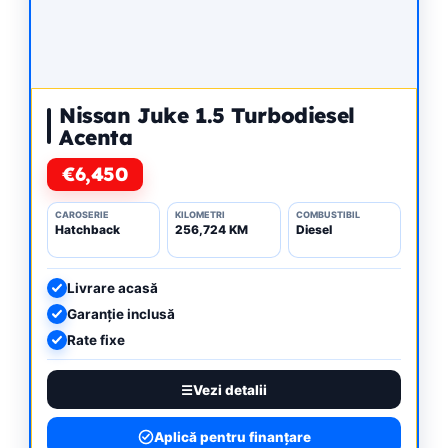
Nissan Juke 1.5 Turbodiesel
Acenta
€6,450
CAROSERIE
KILOMETRI
COMBUSTIBIL
Hatchback
256,724 KM
Diesel
Livrare acasă
Garanție inclusă
Rate fixe
Vezi detalii
Aplică pentru finanțare