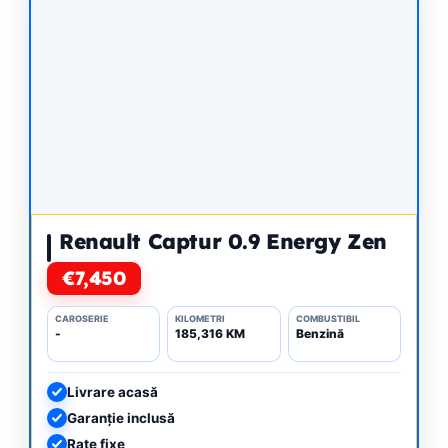
Renault Captur 0.9 Energy Zen
€7,450
CAROSERIE
KILOMETRI
COMBUSTIBIL
-
185,316 KM
Benzină
Livrare acasă
Garanție inclusă
Rate fixe