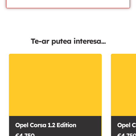
Te-ar putea interesa...
Opel Corsa 1.2 Edition
Opel C
€4,750
€4,75