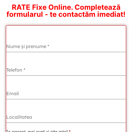
RATE Fixe Online. Completează
formularul - te contactăm imediat!
Nume și prenume
*
Telefon
*
Email
Localitatea
În prezent, mai aveți și alte rate?
*