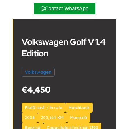
Contact WhatsApp
Volkswagen Golf V 1.4
Edition
Volkswagen
€4,450
Plată cash / în rate
Hatchback
2008
205,164 KM
Manuală
Benzină
Capacitate cilindrică: 1390