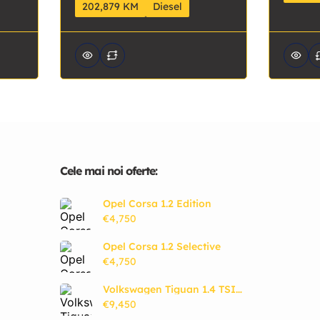
202,879 KM
Diesel
Cele mai noi oferte:
Opel Corsa 1.2 Edition
€4,750
Opel Corsa 1.2 Selective
€4,750
Volkswagen Tiguan 1.4 TSI
Sport & Style BlueMotion
€9,450
Tech