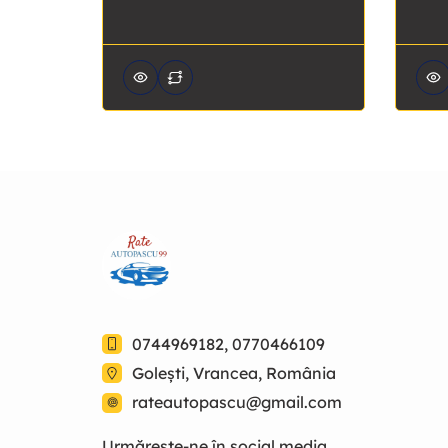
0744969182, 0770466109
Golești, Vrancea, România
rateautopascu@gmail.com
Urmărește-ne în social media