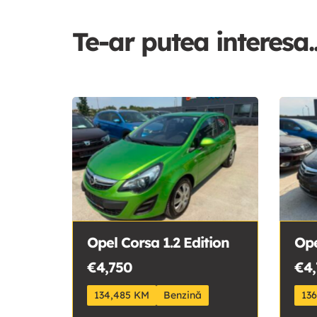
Te-ar putea interesa..
Opel Corsa 1.2 Edition
Ope
€4,750
€4,
134,485 KM
Benzină
13