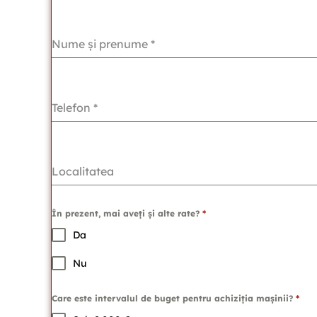
Nume și prenume
*
Telefon
*
Localitatea
În prezent, mai aveți și alte rate?
*
Da
Nu
Care este intervalul de buget pentru achiziția mașinii?
*