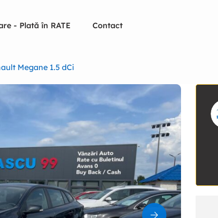
are - Plată în RATE
Contact
ault Megane 1.5 dCi