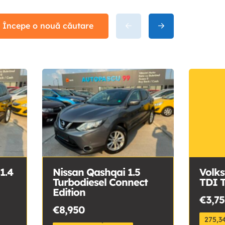
Începe o nouă căutare
1.4
Nissan Qashqai 1.5
Volks
Turbodiesel Connect
TDI T
Edition
€3,7
€8,950
275,3