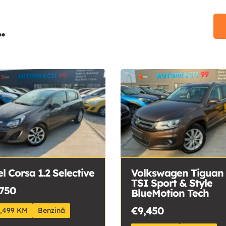
.
l Corsa 1.2 Selective
Volkswagen Tiguan 
TSI Sport & Style
750
BlueMotion Tech
€9,450
6,499 KM
Benzină