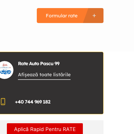
Formular rate
Rate Auto Pascu 99
Afișează toate listările
+40 744 969 182
Aplică Rapid Pentru RATE