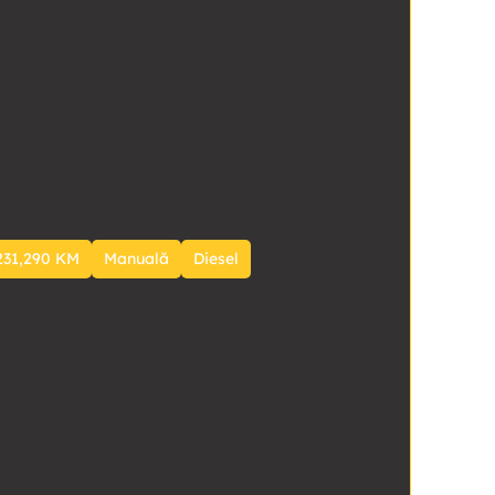
231,290 KM
Manuală
Diesel