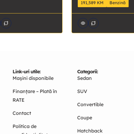
191,589 KM
Benzină
Link-uri utile:
Categorii:
Mașini disponibile
Sedan
Finanțare – Plată în
SUV
RATE
Convertible
Contact
Coupe
Politica de
Hatchback