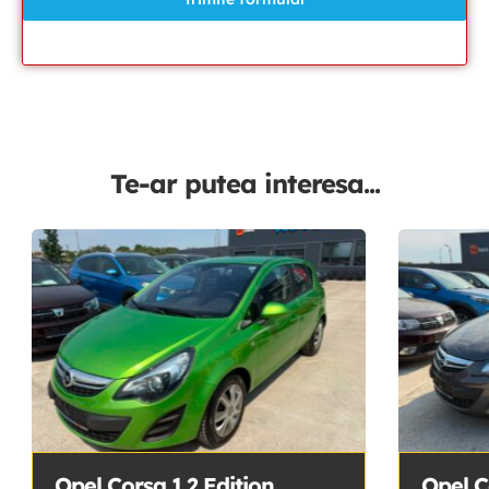
Te-ar putea interesa...
Opel Corsa 1.2 Edition
Opel C