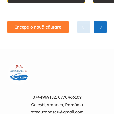
Începe o nouă căutare
0744969182, 0770466109
Golești, Vrancea, România
rateautopascu@gmail.com