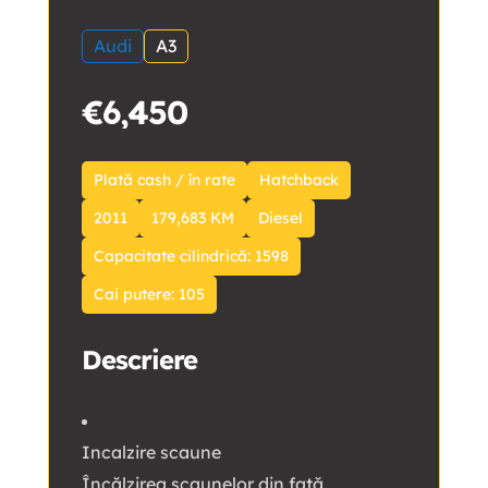
Audi
A3
€6,450
Plată cash / în rate
Hatchback
2011
179,683 KM
Diesel
Capacitate cilindrică: 1598
Cai putere: 105
Descriere
Incalzire scaune
Încălzirea scaunelor din față