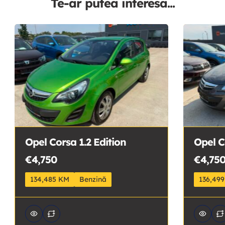
Te-ar putea interesa...
Opel Corsa 1.2 Edition
Opel C
€4,750
€4,75
134,485 KM
Benzină
136,49