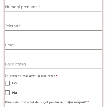
Nume și prenume
*
Telefon
*
Email
Localitatea
În prezent, mai aveți și alte rate?
*
Da
Nu
Care este intervalul de buget pentru achiziția mașinii?
*