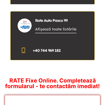
Rate Auto Pascu 99
Afișează toate listările
+40 744 969 182
RATE Fixe Online. Completează
formularul - te contactăm imediat!